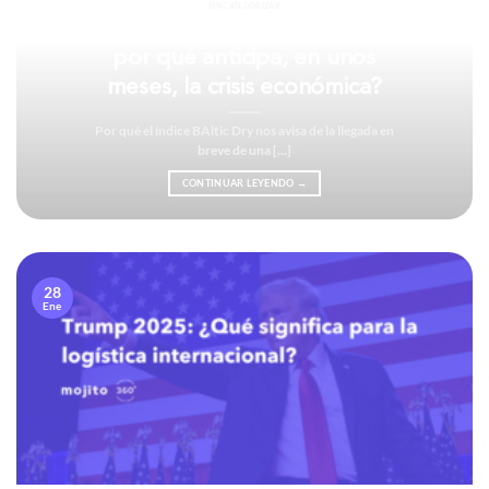
SIN CATEGORIZAR
¿Qué es el Baltic Dry Index y
por qué anticipa, en unos
meses, la crisis económica?
Por qué el índice BAltic Dry nos avisa de la llegada en
breve de una [...]
CONTINUAR LEYENDO
→
28
Ene