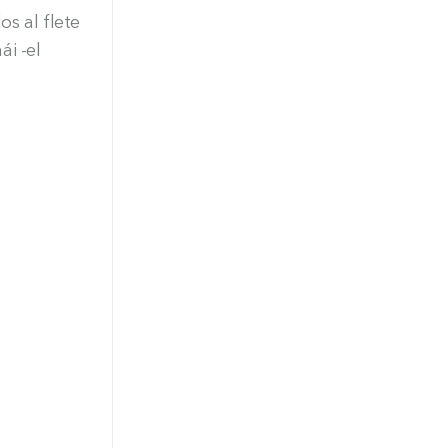
os al flete
i -el