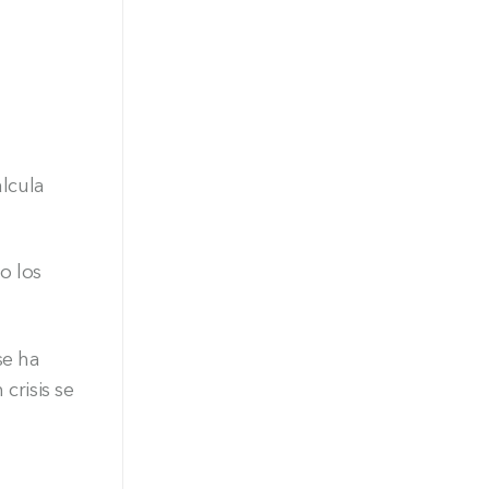
alcula
o los
se ha
crisis se